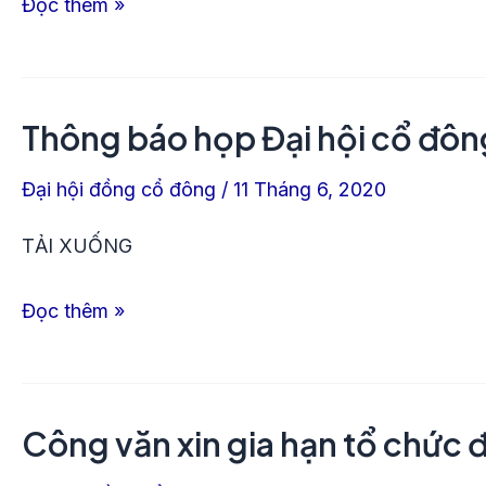
Đọc thêm »
đông
2020
Thông báo họp Đại hội cổ đô
Thông
báo
Đại hội đồng cổ đông
/
11 Tháng 6, 2020
họp
Đại
TẢI XUỐNG
hội
Đọc thêm »
cổ
đông
2020
Công văn xin gia hạn tổ chức 
Công
văn