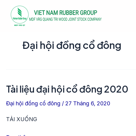
Nhảy
Phân
tới
trang
nội
bài
dung
đăng
Đại hội đồng cổ đông
Tài liệu đại hội cổ đông 2020
Tài
liệu
Đại hội đồng cổ đông
/
27 Tháng 6, 2020
đại
hội
TẢI XUỐNG
cổ