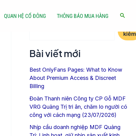
Tìm kiếm
Tìm
QUAN HỆ CỔ ĐÔNG
THÔNG BÁO MUA HÀNG
kiếm
Tìm
kiếm
Bài viết mới
Best OnlyFans Pages: What to Know
About Premium Access & Discreet
Billing
Đoàn Thanh niên Công ty CP Gỗ MDF
VRG Quảng Trị tri ân, chăm lo người có
công với cách mạng (23/07/2026)
Nhịp cầu doanh nghiệp MDF Quảng
Trị: Linh hoạt, giữ nhịp sản xuất kinh