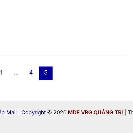
1
…
4
5
p Mail
|
Copyright
© 2026
MDF VRG QUẢNG TRỊ
| Th