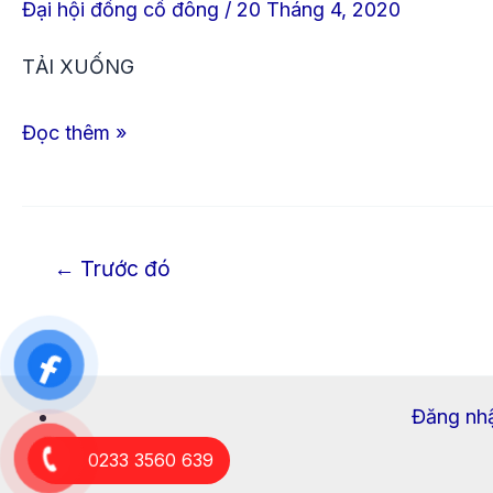
Đại hội đồng cổ đông
/
20 Tháng 4, 2020
xin
gia
TẢI XUỐNG
hạn
Đọc thêm »
tổ
chức
đại
hội
←
Trước đó
cổ
đông
năm
2020
Đăng nhậ
0233 3560 639