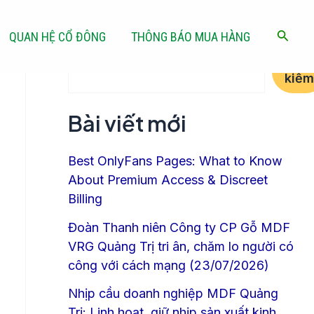
Tìm kiếm
Tìm
QUAN HỆ CỔ ĐÔNG
THÔNG BÁO MUA HÀNG
kiếm
Tìm
kiếm
Bài viết mới
Best OnlyFans Pages: What to Know
About Premium Access & Discreet
Billing
Đoàn Thanh niên Công ty CP Gỗ MDF
VRG Quảng Trị tri ân, chăm lo người có
công với cách mạng (23/07/2026)
Nhịp cầu doanh nghiệp MDF Quảng
Trị: Linh hoạt, giữ nhịp sản xuất kinh