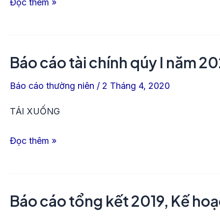
Đọc thêm »
II
năm
2020
Báo cáo tài chính qúy I năm 2
Báo
cáo
Báo cáo thường niên
/
2 Tháng 4, 2020
tài
chính
TẢI XUỐNG
qúy
Đọc thêm »
I
năm
2020
Báo cáo tổng kết 2019, Kế ho
Báo
cáo