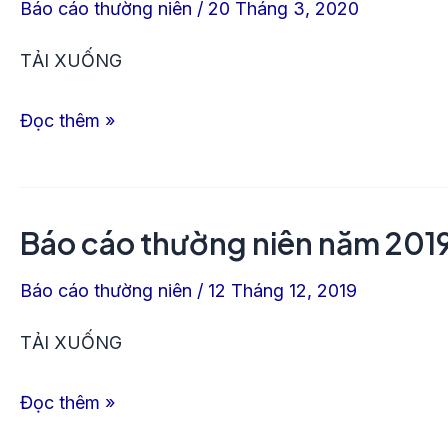
Báo cáo thường niên
/
20 Tháng 3, 2020
tổng
kết
TẢI XUỐNG
2019,
Đọc thêm »
Kế
hoạch
2020
Báo cáo thường niên năm 201
Báo
cáo
Báo cáo thường niên
/
12 Tháng 12, 2019
thường
niên
TẢI XUỐNG
năm
Đọc thêm »
2019