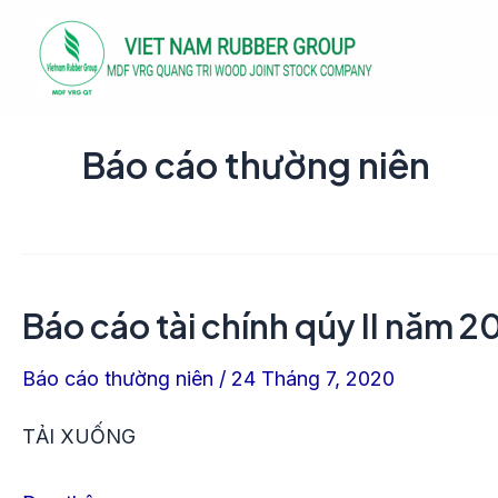
Nhảy
Phân
tới
trang
nội
bài
dung
đăng
Báo cáo thường niên
Báo cáo tài chính qúy II năm 
Báo
cáo
Báo cáo thường niên
/
24 Tháng 7, 2020
tài
chính
TẢI XUỐNG
qúy