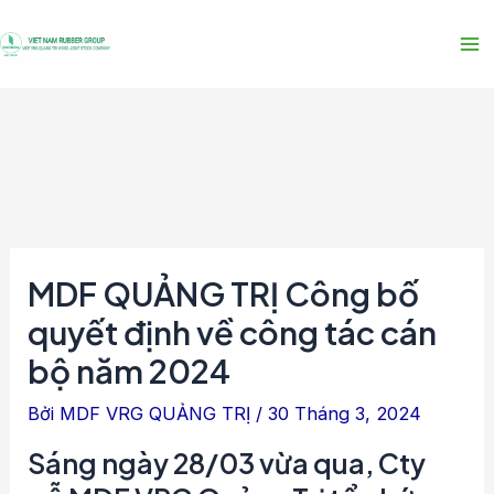
Nhảy
Điều
Ma
tới
hướng
Me
nội
bài
dung
viết
MDF QUẢNG TRỊ Công bố
quyết định về công tác cán
bộ năm 2024
Bởi
MDF VRG QUẢNG TRỊ
/
30 Tháng 3, 2024
Sáng ngày 28/03 vừa qua, Cty