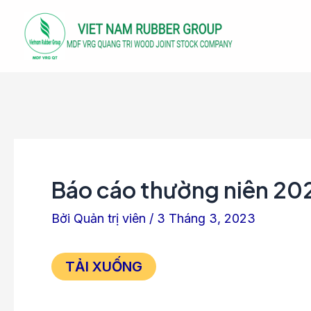
Nhảy
Điều
tới
hướng
nội
bài
dung
viết
Báo cáo thường niên 20
Bởi
Quản trị viên
/
3 Tháng 3, 2023
TẢI XUỐNG