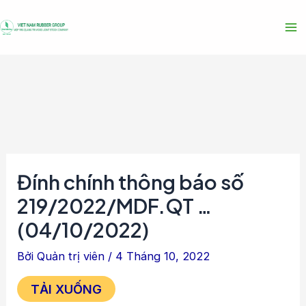
Nhảy
Điều
Ma
tới
hướng
Me
nội
bài
dung
viết
Đính chính thông báo số
219/2022/MDF.QT …
(04/10/2022)
Bởi
Quản trị viên
/
4 Tháng 10, 2022
TẢI XUỐNG