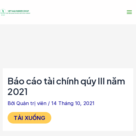
Nhảy
Điều
Ma
tới
hướng
Me
nội
bài
dung
viết
Báo cáo tài chính qúy III năm
2021
Bởi
Quản trị viên
/
14 Tháng 10, 2021
TẢI XUỐNG