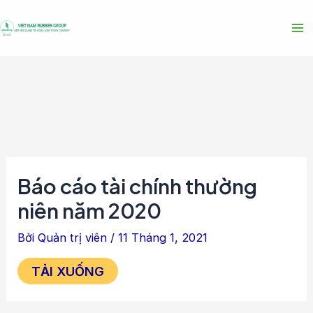
Nhảy
Điều
Ma
tới
hướng
Me
nội
bài
dung
viết
Báo cáo tài chính thường
niên năm 2020
Bởi
Quản trị viên
/
11 Tháng 1, 2021
TẢI XUỐNG